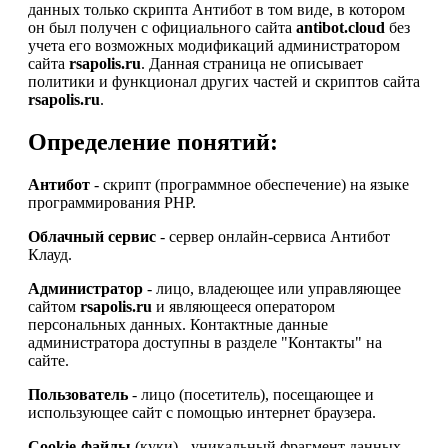
данных только скрипта Антибот в том виде, в котором
он был получен с официального сайта
antibot.cloud
без
учета его возможных модификаций администратором
сайта
rsapolis.ru
. Данная страница не описывает
политики и функционал других частей и скриптов сайта
rsapolis.ru
.
Определение понятий:
Антибот
- скрипт (программное обеспечение) на языке
программирования PHP.
Облачный сервис
- сервер онлайн-сервиса Антибот
Клауд.
Администратор
- лицо, владеющее или управляющее
сайтом
rsapolis.ru
и являющееся оператором
персональных данных. Контактные данные
администратора доступны в разделе "Контакты" на
сайте.
Пользователь
- лицо (посетитель), посещающее и
использующее сайт с помощью интернет браузера.
Cookie-файлы
(куки) - уникальный фрагмент данных,